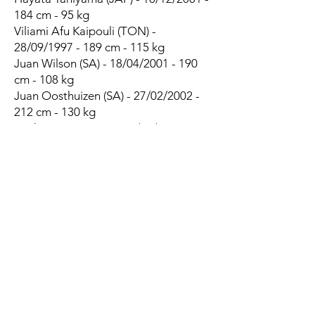
184 cm - 95 kg
Viliami Afu Kaipouli (TON) -
28/09/1997 - 189 cm - 115 kg
Juan Wilson (SA) - 18/04/2001 - 190
cm - 108 kg
Juan Oosthuizen (SA) - 27/02/2002 -
212 cm - 130 kg
Ryoku Masuo (JAP) - 19/10/2004 - 186
cm - 107 kg
1/2 de mêlées
Taiki Koyama (JAP, 7 caps) -
31/10/1994 - 171 cm - 71 kg
Atora Hondo (JAP) - 09/11/1998 - 173
cm - 82 kg
Shu Hagihara (JAP) - 13/07/2001 - 173
cm - 76 kg
Lee Kum Su (JAP) - 05/09/2002 - 175