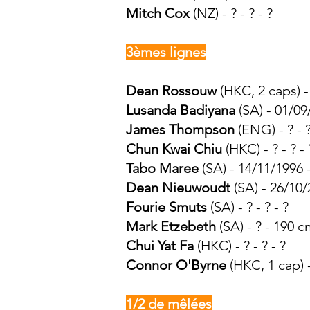
Mitch Cox
(NZ) - ? - ? - ?
3èmes lignes
Dean Rossouw
(HKC, 2 caps) -
Lusanda Badiyana
(SA) - 01/09
James Thompson
(ENG) - ? - ?
Chun Kwai Chiu
(HKC) - ? - ? - 
Tabo Maree
(SA) - 14/11/1996 
Dean Nieuwoudt
(SA) - 26/10
Fourie Smuts
(SA) - ? - ? - ?
Mark Etzebeth
(SA) - ? - 190 
Chui Yat Fa
(HKC) - ? - ? - ?
Connor O'Byrne
(HKC, 1 cap) - 
1/2 de mêlées