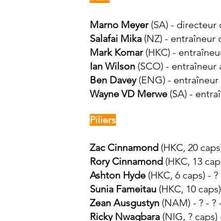
Marno Meyer
(SA) - directeur
Salafai Mika
(NZ) - entraîneur 
Mark Komar
(HKC) -
entraîneu
Ian Wilson
(SCO) - entraîneur 
Ben Davey
(ENG) - entraîneur 
Wayne VD Merwe
(SA) - entra
Piliers
Zac Cinnamond
(HKC, 20
caps)
Rory Cinnamond
(HKC, 13 caps
Ashton Hyde
(HKC, 6 caps) - ?
Sunia Fameitau
(HKC, 10 caps)
Zean Ausgustyn
(NAM) - ? - ? -
Ricky Nwagbara
(NIG, ? caps) -