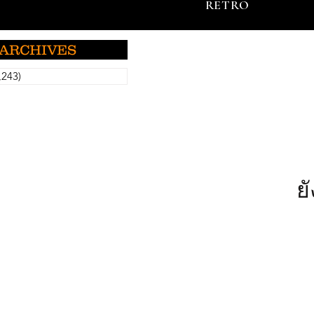
RETRO
ARCHIVES
,243)
5,243 กระทู้
ย