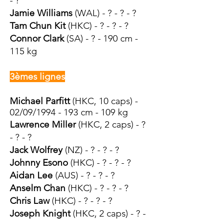
- ?
Jamie Williams
(WAL) - ? - ? - ?
Tam Chun Kit
(HKC) - ? - ? - ?
Connor Clark
(SA) - ? - 190 cm -
115 kg
3èmes lignes
Michael Parfitt
(HKC
, 10 caps) -
02/09/1994 - 193 cm - 109 kg
Lawrence Miller
(HK
C
, 2 caps) - ?
- ? - ?
Jack Wolfrey
(NZ) - ? - ? - ?
Johnny Esono
(HKC) - ? - ? - ?
Aidan Lee
(AUS) - ? - ? - ?
Anselm Chan
(HKC) - ? - ? - ?
Chris Law
(HKC) - ? - ? - ?
Joseph Knight
(HKC, 2 caps) - ? -